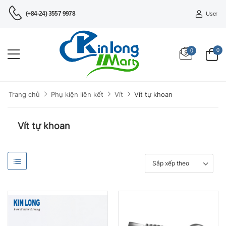
(+84-24) 3557 9978
User
0
0
Vít tự khoan
Trang chủ
Phụ kiện liên kết
Vít
Vít tự khoan