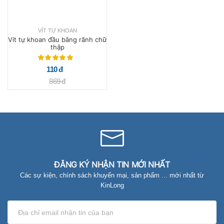
VÍT TỰ KHOAN
Vít tự khoan đầu bằng rãnh chữ
thập
110 đ
869 đ
ĐĂNG KÝ NHẬN TIN MỚI NHẤT
Các sự kiện, chính sách khuyến mại, sản phẩm ... mới nhất từ
KinLong